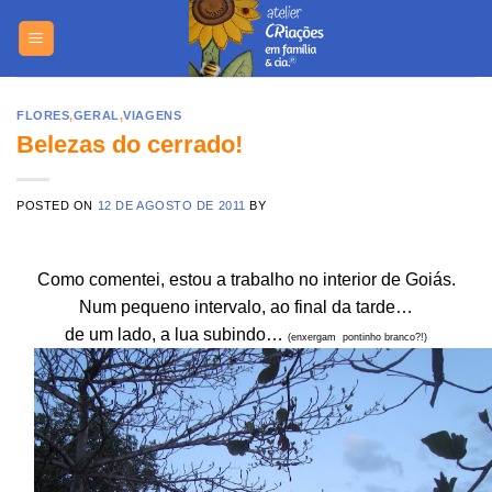
Skip
https://yuant
to
content
FLORES
,
GERAL
,
VIAGENS
Belezas do cerrado!
POSTED ON
12 DE AGOSTO DE 2011
BY
Como comentei, estou a trabalho no interior de Goiás.
Num pequeno intervalo, ao final da tarde…
de um lado, a lua subindo…
(enxergam pontinho branco?!)