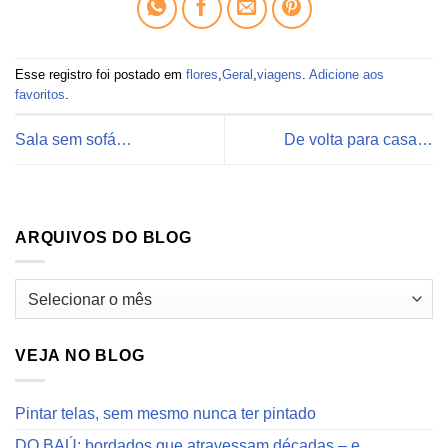
Esse registro foi postado em
flores
,
Geral
,
viagens
.
Adicione aos
favoritos
.
Sala sem sofá…
De volta para casa…
ARQUIVOS DO BLOG
Arquivos
do
blog
VEJA NO BLOG
Pintar telas, sem mesmo nunca ter pintado
DO BAÚ: bordados que atravessam décadas – e