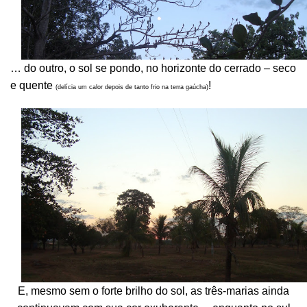
… do outro, o sol se pondo, no horizonte do cerrado – seco
e quente
!
(delícia um calor depois de tanto frio na terra gaúcha)
E, mesmo sem o forte brilho do sol, as três-marias ainda