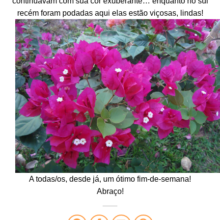
continuavam com sua cor exuberante… enquanto no sul
recém foram podadas aqui elas estão viçosas, lindas!
A todas/os, desde já, um ótimo fim-de-semana!
Abraço!