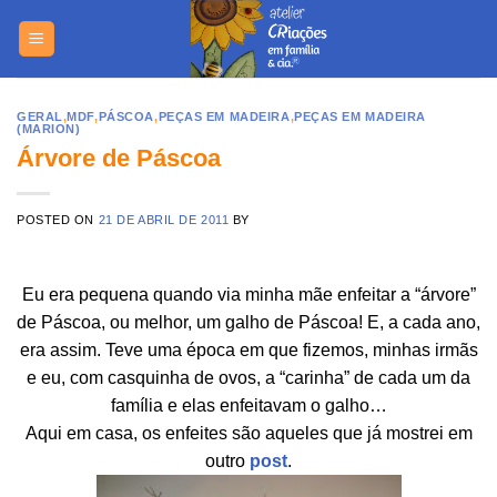
Skip
https://yuantotomain.com/
to
content
GERAL
,
MDF
,
PÁSCOA
,
PEÇAS EM MADEIRA
,
PEÇAS EM MADEIRA
(MARION)
Árvore de Páscoa
POSTED ON
21 DE ABRIL DE 2011
BY
Eu era pequena quando via minha mãe enfeitar a “árvore”
de Páscoa, ou melhor, um galho de Páscoa! E, a cada ano,
era assim. Teve uma época em que fizemos, minhas irmãs
e eu, com casquinha de ovos, a “carinha” de cada um da
família e elas enfeitavam o galho…
Aqui em casa, os enfeites são aqueles que já mostrei em
outro
post
.