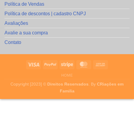
Política de Vendas
Política de descontos | cadastro CNPJ
Avaliações
Avalie a sua compra
Contato
HOME
Copyright [2023] ©
Direitos Reservados
. By
CRiações em
Familia