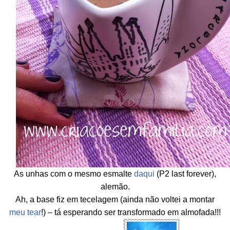
As unhas com o mesmo esmalte
daqui
(P2 last forever),
alemão.
Ah, a base fiz em tecelagem (ainda não voltei a montar
meu tear
!) – tá esperando ser transformado em almofada!!!