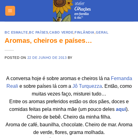
Skip
to
content
BC ESMALTE
,
BC PAÍSES
,
CABO VERDE
,
FINLÂNDIA
,
GERAL
Aromas, cheiros e países…
POSTED ON
22 DE JUNHO DE 2013
BY
A conversa hoje é sobre aromas e cheiros lá na
Fernanda
Reali
e sobre países lá com a
Jô Turquezza
. Então, como
muitas vezes faço, misturei tudo…
Entre os aromas preferidos estão os dos pães, doces e
comidas feitas pela minha mãe (um pouco deles
aqui
).
Cheiro de bebê. Cheiro da minha filha.
Aroma de café, baunilha, chocolate. Cheiro de mar. Aroma
de verde, flores, grama molhada.