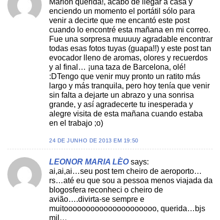
Marion querida!, acabo de llegar a casa y
enciendo un momento el portátil sólo para
venir a decirte que me encantó este post
cuando lo encontré esta mañana en mi correo.
Fue una sorpresa muuuuy agradable encontrar
todas esas fotos tuyas (guapa!!) y este post tan
evocador lleno de aromas, olores y recuerdos
y al final… ¡una taza de Barcelona, olé!
:DTengo que venir muy pronto un ratito más
largo y más tranquila, pero hoy tenía que venir
sin falta a dejarte un abrazo y una sonrisa
grande, y así agradecerte tu inesperada y
alegre visita de esta mañana cuando estaba
en el trabajo ;o)
24 DE JUNHO DE 2013 EM 19:50
LEONOR MARIA LÈO
says:
ai,ai,ai…seu post tem cheiro de aeroporto…
rs…até eu que sou a pessoa menos viajada da
blogosfera reconheci o cheiro de
avião….divirta-se sempre e
muitooooooooooooooooooooo, querida…bjs
mil…