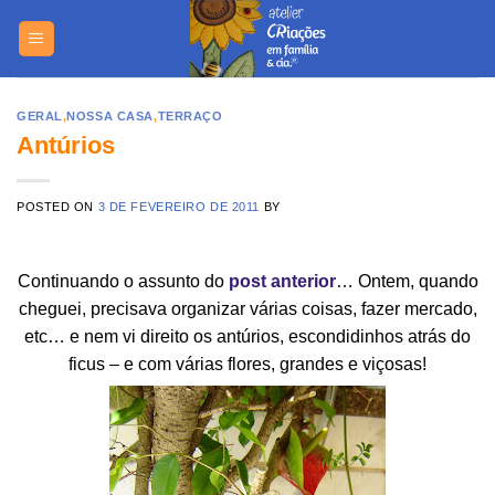
Skip
https://yuantotomain.com/
to
content
GERAL
,
NOSSA CASA
,
TERRAÇO
Antúrios
POSTED ON
3 DE FEVEREIRO DE 2011
BY
Continuando o assunto do
post anterior
… Ontem, quando
cheguei, precisava organizar várias coisas, fazer mercado,
etc… e nem vi direito os antúrios, escondidinhos atrás do
ficus – e com várias flores, grandes e viçosas!