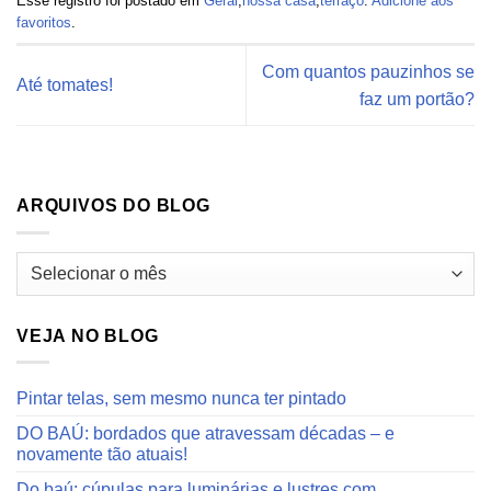
Esse registro foi postado em
Geral
,
nossa casa
,
terraço
.
Adicione aos
favoritos
.
Com quantos pauzinhos se
Até tomates!
faz um portão?
ARQUIVOS DO BLOG
Arquivos
do
blog
VEJA NO BLOG
Pintar telas, sem mesmo nunca ter pintado
DO BAÚ: bordados que atravessam décadas – e
novamente tão atuais!
Do baú: cúpulas para luminárias e lustres com