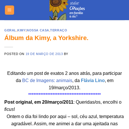
Skip
https://yuant
to
content
GERAL
,
KIMY
,
NOSSA CASA
,
TERRAÇO
Álbum da Kimy, a Yorkshire.
POSTED ON
19 DE MARÇO DE 2013
BY
Editando um post de exatos 2 anos atrás, para participar
da
BC de Imagens: animais
, da
Flávia Lino
, em
19/março/2013.
******************************************
Post original, em 20/março/2011
: Queridas/os, encolhi o
ficus
!
Ontem o dia foi lindo por aqui – sol, céu azul, temperatura
agradável. Assim, me animei a dar uma ajeitada nas