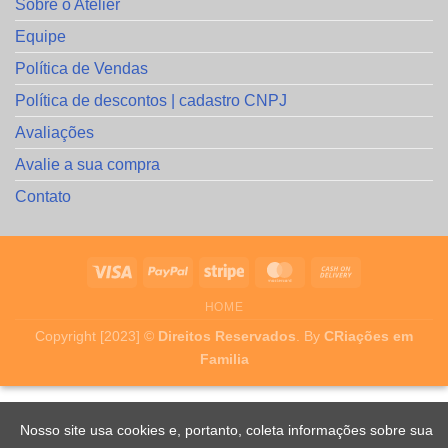
Sobre o Atelier
Equipe
Política de Vendas
Política de descontos | cadastro CNPJ
Avaliações
Avalie a sua compra
Contato
HOME
Copyright [2023] ©
Direitos Reservados
. By
CRiações em
Familia
Nosso site usa cookies e, portanto, coleta informações sobre sua