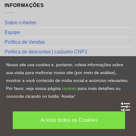
INFORMAÇÕES
Sobre o Atelier
Equipe
Política de Vendas
Política de descontos | cadastro CNPJ
Avaliações
Nosso site usa cookies e, portanto, coleta informações sobre
Avalie a sua compra
sua visita para melhorar nosso site (por meio de análise),
mostrar a você conteúdo de mídia social e anúncios relevantes.
Contato
Por favor, veja nossa página
cookies
para mais detalhes ou
concorde clicando no botão 'Aceitar'
HOME
Aceitar todos os Cookies
Copyright [2023] ©
Direitos Reservados
. By
CRiações em
Familia