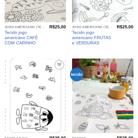
R$
25,00
R$
25,00
JOGO AMERICANO (TECIDOS)
JOGO AMERICANO (TECIDOS)
Tecido jogo
Tecido jogo
americano CAFÉ
americano FRUTAS
COM CARINHO
e VERDURAS
tecido
Adicionar
Adicionar
aos
aos
meus
meus
desejos
desejos