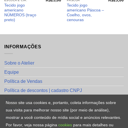
R$
25,00
R$
25,00
ESCOLA E CIA.
PÁSCOA
Tecido jogo
Tecido jogo
americano
americano Páscoa –
NÚMEROS (traço
Coelho, ovos,
preto)
cenouras
INFORMAÇÕES
Sobre o Atelier
Equipe
Política de Vendas
Política de descontos | cadastro CNPJ
Avaliações
Nosso site usa cookies e, portanto, coleta informações sobre
Avalie a sua compra
sua visita para melhorar nosso site (por meio de análise),
mostrar a você conteúdo de mídia social e anúncios relevantes.
Contato
Por favor, veja nossa página
cookies
para mais detalhes ou