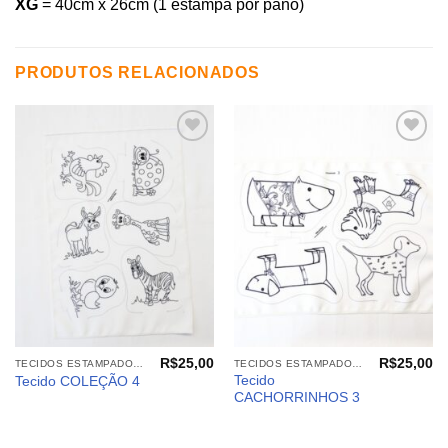
XG
= 40cm x 26cm (1 estampa por pano)
PRODUTOS RELACIONADOS
Adicionar
Adicionar
aos
aos
meus
meus
desejos
desejos
R$
25,00
R$
25,00
TECIDOS ESTAMPADOS: BRINQUEDOS E CIA. PARA COLORIR
TECIDOS ESTAMPADOS: BRINQUEDOS E CIA. PARA COLORIR
Tecido
Tecido COLEÇÃO 4
CACHORRINHOS 3