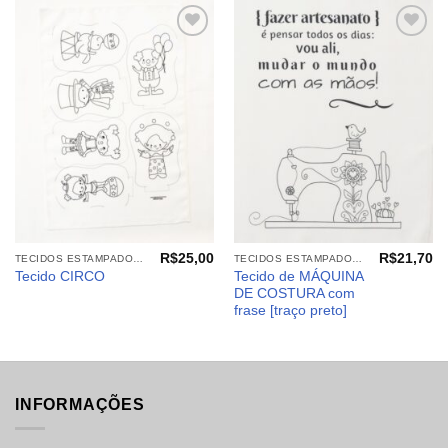
Adicionar
Adicionar
aos
aos
meus
meus
desejos
desejos
R$
25,00
R$
21,70
TECIDOS ESTAMPADOS: BRINQUEDOS E CIA. PARA COLORIR
TECIDOS ESTAMPADOS: BRINQUEDOS E CIA. PARA COLORIR
Tecido de MÁQUINA
Tecido CIRCO
DE COSTURA com
frase [traço preto]
INFORMAÇÕES