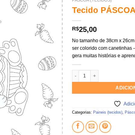
PÁSCOA (TECIDOS)
Tecido PÁSCOA 
Adicionar
aos
meus
desejos
25,00
R$
No tamanho de 38cm x 26cm 
ser colorido com canetinhas 
gera muitas histórias e apre
Tecido PÁSCOA - painel quant
ADICIO
Adic
Categorias:
Paineis (tecidos)
,
Pásco