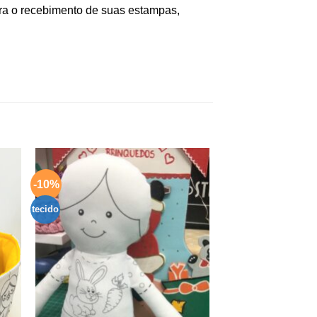
ra o recebimento de suas estampas,
-10%
nar
Adicionar
aos
s
meus
tecido
os
desejos