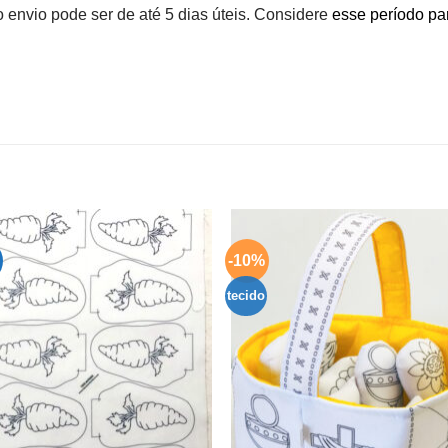
envio pode ser de até 5 dias úteis. Considere
esse período pa
-10%
Adicionar
Adicio
aos
aos
meus
meu
tecido
desejos
desej