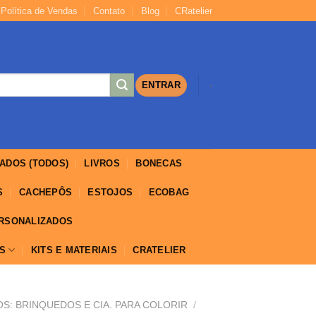
Política de Vendas
Contato
Blog
CRatelier
https://yuantotomain.com/
ENTRAR
-
ADOS (TODOS)
LIVROS
BONECAS
S
CACHEPÔS
ESTOJOS
ECOBAG
ERSONALIZADOS
IS
KITS E MATERIAIS
CRATELIER
S: BRINQUEDOS E CIA. PARA COLORIR
/