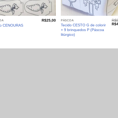
+
R$
25,00
R$
OA
PÁSCOA
O
R$
Tecido CESTO G de colorir
do CENOURAS
pre
+ 9 brinquedos P (Páscoa
orig
litúrgico)
era:
R$5