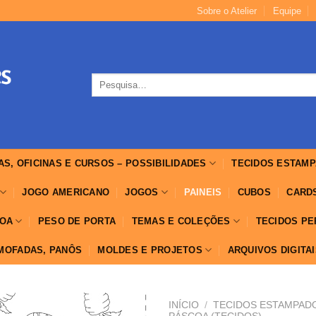
Sobre o Atelier
Equipe
Pesquisar
por:
AS, OFICINAS E CURSOS – POSSIBILIDADES
TECIDOS ESTAMP
JOGO AMERICANO
JOGOS
PAINEIS
CUBOS
CARD
OA
PESO DE PORTA
TEMAS E COLEÇÕES
TECIDOS P
LMOFADAS, PANÔS
MOLDES E PROJETOS
ARQUIVOS DIGITA
INÍCIO
/
TECIDOS ESTAMPADO