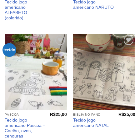
Tecido jogo
Tecido jogo
americano
americano NARUTO
ALFABETO
(colorido)
tecido
Adicionar
Adicionar
aos
aos
meus
meus
desejos
desejos
R$
25,00
R$
25,00
PÁSCOA
BÍBLIA NO PANO
Tecido jogo
Tecido jogo
americano Páscoa –
americano NATAL
Coelho, ovos,
cenouras