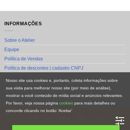
INFORMAÇÕES
Sobre o Atelier
Equipe
Política de Vendas
Política de descontos | cadastro CNPJ
Avaliações
Nosso site usa cookies e, portanto, coleta informações sobre
Avalie a sua compra
sua visita para melhorar nosso site (por meio de análise),
mostrar a você conteúdo de mídia social e anúncios relevantes.
Contato
Por favor, veja nossa página
cookies
para mais detalhes ou
concorde clicando no botão 'Aceitar'
HOME