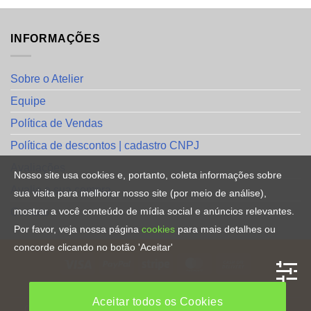
INFORMAÇÕES
Sobre o Atelier
Equipe
Política de Vendas
Política de descontos | cadastro CNPJ
Avaliações
Nosso site usa cookies e, portanto, coleta informações sobre
Avalie a sua compra
sua visita para melhorar nosso site (por meio de análise),
mostrar a você conteúdo de mídia social e anúncios relevantes.
Contato
Por favor, veja nossa página
cookies
para mais detalhes ou
concorde clicando no botão 'Aceitar'
HOME
Aceitar todos os Cookies
Copyright [2023] ©
Direitos Reservados
. By
CRiações em