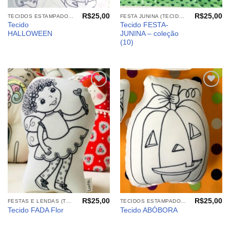
R$
25,00
R$
25,00
TECIDOS ESTAMPADOS: BRINQUEDOS E CIA. PARA COLORIR
FESTA JUNINA (TECIDOS E ARQUIVOS)
Tecido
Tecido FESTA-
HALLOWEEN
JUNINA – coleção
(10)
Adicionar
Adicionar
aos
aos
meus
meus
desejos
desejos
R$
25,00
R$
25,00
FESTAS E LENDAS (TECIDOS)
TECIDOS ESTAMPADOS: BRINQUEDOS E CIA. PARA COLORIR
Tecido FADA Flor
Tecido ABÓBORA