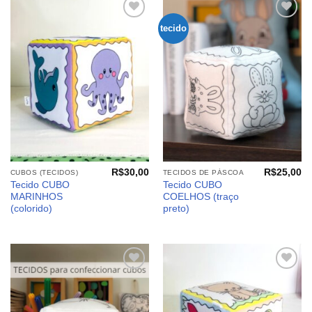
tecido
Adicionar
Adicionar
aos
aos
meus
meus
desejos
desejos
R$
30,00
R$
25,00
CUBOS (TECIDOS)
TECIDOS DE PÁSCOA
Tecido CUBO
Tecido CUBO
MARINHOS
COELHOS (traço
(colorido)
preto)
Adicionar
Adicionar
aos
aos
meus
meus
desejos
desejos