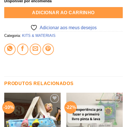
Disponível por encomenda
ADICIONAR AO CARRINHO
Adicionar aos meus desejos
Categoria:
KITS & MATERIAIS
PRODUTOS RELACIONADOS
-10%
-22%
Adicionar
Adicionar
aos
aos
meus
meus
desejos
desejos