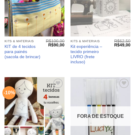
R$
100,00
R$
62,50
KITS & MATERIAIS
KITS & MATERIAIS
O
O
O
O
R$
90,00
R$
49,00
KIT de 4 tecidos
Kit experiência –
preço
preço
preço
pr
para painés
tecido primeiro
original
atual
original
at
era:
é:
era:
é:
(sacola de brincar)
LIVRO (frete
R$100,00.
R$90,00.
R$62,50.
R$
incluso)
-10%
Adicionar
Adicionar
aos
aos
meus
meus
desejos
desejos
FORA DE ESTOQUE