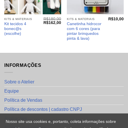
R$
180,00
R$
10,00
KITS & MATERIAIS
KITS & MATERIAIS
O
O
R$
162,00
Kit tecidos 4
Canetinha hidrocor
preço
preço
bonec@s
com 6 cores (para
original
atual
era:
é:
(escolhe)
pintar brinquedos
R$180,00.
R$162,00.
pinta & lava)
INFORMAÇÕES
Sobre o Atelier
Equipe
Política de Vendas
Política de descontos | cadastro CNPJ
Avaliações
Nosso site usa cookies e, portanto, coleta informações sobre
Avalie a sua compra