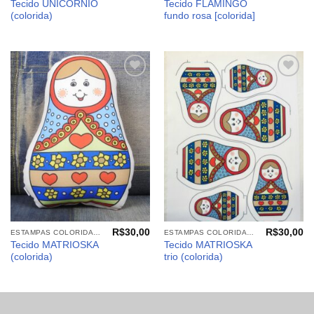
Tecido UNICÓRNIO
Tecido FLAMINGO
(colorida)
fundo rosa [colorida]
Adicionar
Adicionar
aos
aos
meus
meus
desejos
desejos
R$
30,00
R$
30,00
ESTAMPAS COLORIDAS: NANINHAS, ALMOFADAS, PANÔS
ESTAMPAS COLORIDAS: NANINHAS, ALMOFADAS, PANÔS
Tecido MATRIOSKA
Tecido MATRIOSKA
(colorida)
trio (colorida)