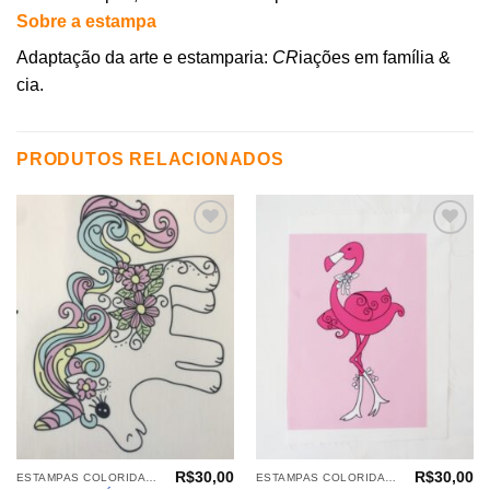
Sobre a estampa
Adaptação da arte e estamparia:
CR
iações em família &
cia.
PRODUTOS RELACIONADOS
Adicionar
Adicionar
aos
aos
meus
meus
desejos
desejos
R$
30,00
R$
30,00
ESTAMPAS COLORIDAS: NANINHAS, ALMOFADAS, PANÔS
ESTAMPAS COLORIDAS: NANINHAS, ALMOFADAS, PANÔS