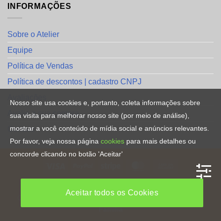
INFORMAÇÕES
Sobre o Atelier
Equipe
Política de Vendas
Política de descontos | cadastro CNPJ
Avaliações
Nosso site usa cookies e, portanto, coleta informações sobre
Avalie a sua compra
sua visita para melhorar nosso site (por meio de análise),
mostrar a você conteúdo de mídia social e anúncios relevantes.
Contato
Por favor, veja nossa página
cookies
para mais detalhes ou
concorde clicando no botão 'Aceitar'
HOME
Aceitar todos os Cookies
Copyright [2023] ©
Direitos Reservados
. By
CRiações em
Familia