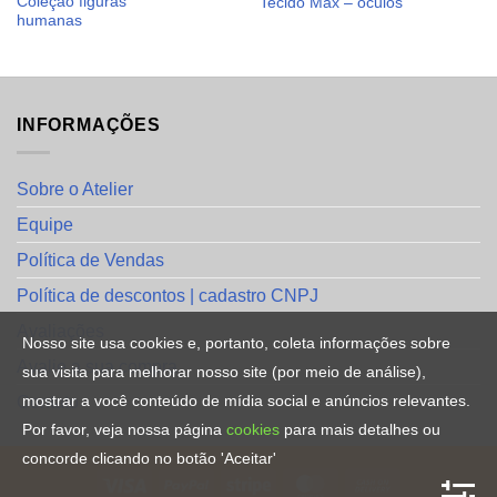
Coleção figuras
Tecido Max – óculos
humanas
INFORMAÇÕES
Sobre o Atelier
Equipe
Política de Vendas
Política de descontos | cadastro CNPJ
Avaliações
Nosso site usa cookies e, portanto, coleta informações sobre
Avalie a sua compra
sua visita para melhorar nosso site (por meio de análise),
mostrar a você conteúdo de mídia social e anúncios relevantes.
Contato
Por favor, veja nossa página
cookies
para mais detalhes ou
concorde clicando no botão 'Aceitar'