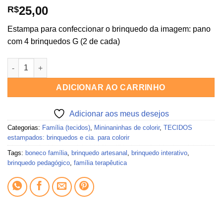
25,00
R$
Estampa para confeccionar o brinquedo da imagem: pano
com 4 brinquedos G (2 de cada)
Tecido menino e menina Oktoberfest (4G) quantidade
ADICIONAR AO CARRINHO
Adicionar aos meus desejos
Categorias:
Família (tecidos)
,
Mininaninhas de colorir
,
TECIDOS
estampados: brinquedos e cia. para colorir
Tags:
boneco família
,
brinquedo artesanal
,
brinquedo interativo
,
brinquedo pedagógico
,
família terapêutica