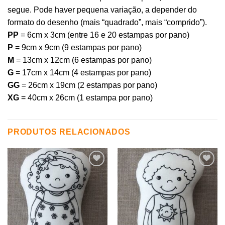
segue. Pode haver pequena variação, a depender do
formato do desenho (mais “quadrado”, mais “comprido”).
PP
= 6cm x 3cm (entre 16 e 20 estampas por pano)
P
= 9cm x 9cm (9 estampas por pano)
M
= 13cm x 12cm (6 estampas por pano)
G
= 17cm x 14cm (4 estampas por pano)
GG
= 26cm x 19cm (2 estampas por pano)
XG
= 40cm x 26cm (1 estampa por pano)
PRODUTOS RELACIONADOS
Adicionar
Adicionar
aos
aos
meus
meus
desejos
desejos