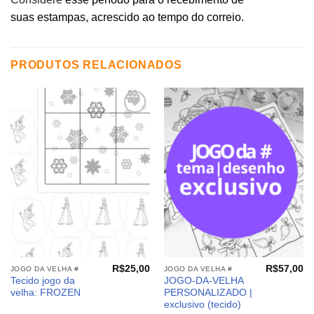
suas estampas, acrescido ao tempo do correio.
PRODUTOS RELACIONADOS
Adicionar
Adicionar
aos
aos
meus
meus
desejos
desejos
R$
25,00
R$
57,00
JOGO DA VELHA #
JOGO DA VELHA #
Tecido jogo da
JOGO-DA-VELHA
velha: FROZEN
PERSONALIZADO |
exclusivo (tecido)