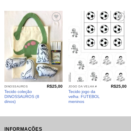
Adicionar
Adicionar
aos
aos
meus
meus
desejos
desejos
R$
25,00
R$
25,00
DINOSSAUROS
JOGO DA VELHA #
Tecido coleção
Tecido jogo da
DINOSSAUROS (8
velha: FUTEBOL
dinos)
meninos
INFORMAÇÕES