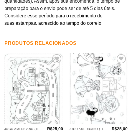
quantidades). Assim, após sua encomenda, o tempo de
preparação para o envio pode ser de até 5 dias úteis.
Considere
esse período para o recebimento de
suas estampas, acrescido ao tempo do correio.
PRODUTOS RELACIONADOS
Adicionar
Adicionar
aos
aos
meus
meus
desejos
desejos
R$
25,00
R$
25,00
JOGO AMERICANO (TECIDOS)
JOGO AMERICANO (TECIDOS)