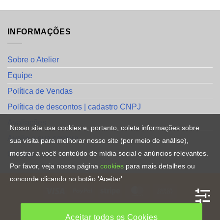
INFORMAÇÕES
Sobre o Atelier
Equipe
Política de Vendas
Política de descontos | cadastro CNPJ
Avaliações
Nosso site usa cookies e, portanto, coleta informações sobre
Avalie a sua compra
sua visita para melhorar nosso site (por meio de análise),
mostrar a você conteúdo de mídia social e anúncios relevantes.
Contato
Por favor, veja nossa página
cookies
para mais detalhes ou
concorde clicando no botão 'Aceitar'
HOME
Aceitar todos os Cookies