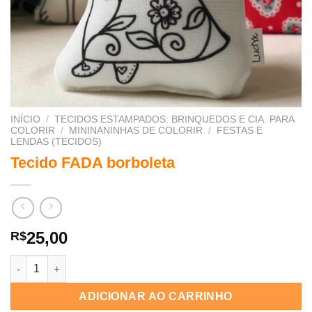
INÍCIO
/
TECIDOS ESTAMPADOS: BRINQUEDOS E CIA. PARA
COLORIR
/
MININANINHAS DE COLORIR
/
FESTAS E
LENDAS (TECIDOS)
Tecido FADA borboleta
25,00
R$
Tecido FADA borboleta quantidade
ADICIONAR AO CARRINHO