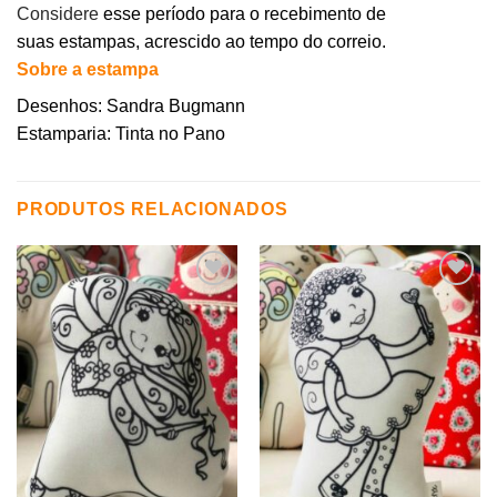
Considere
esse período para o recebimento de
suas estampas, acrescido ao tempo do correio.
Sobre a estampa
Desenhos: Sandra Bugmann
Estamparia: Tinta no Pano
PRODUTOS RELACIONADOS
Adicionar
Adicionar
aos
aos
meus
meus
desejos
desejos