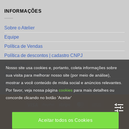
INFORMAÇÕES
Sobre o Atelier
Equipe
Política de Vendas
Política de descontos | cadastro CNPJ
Avaliações
Nosso site usa cookies e, portanto, coleta informações sobre
Avalie a sua compra
sua visita para melhorar nosso site (por meio de análise),
mostrar a você conteúdo de mídia social e anúncios relevantes.
Contato
Por favor, veja nossa página
cookies
para mais detalhes ou
concorde clicando no botão 'Aceitar'
HOME
Aceitar todos os Cookies
Copyright [2023] ©
Direitos Reservados
. By
CRiações em