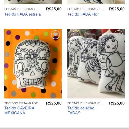
R$
25,00
R$
25,00
FESTAS E LENDAS (TECIDOS)
FESTAS E LENDAS (TECIDOS)
Tecido FADA estrela
Tecido FADA Flor
Adicionar
Adicionar
aos
aos
meus
meus
desejos
desejos
R$
25,00
R$
25,00
TECIDOS ESTAMPADOS: BRINQUEDOS E CIA. PARA COLORIR
FESTAS E LENDAS (TECIDOS)
Tecido CAVEIRA
Tecido coleção
MEXICANA
FADAS