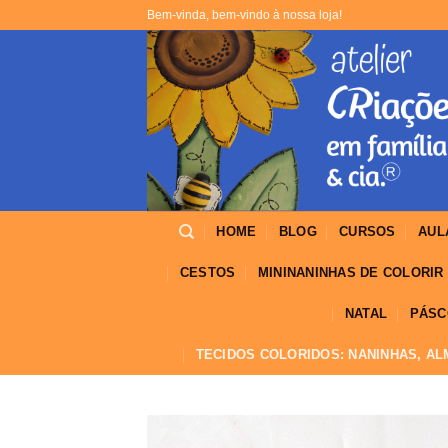
Skip
Bem-vinda, bem-vindo à nossa loja!
to
content
HOME
BLOG
CURSOS
AUL
CESTOS
MININANINHAS DE COLORIR
NATAL
PÁSC
TECIDOS COLORIDOS: NANINHAS, A