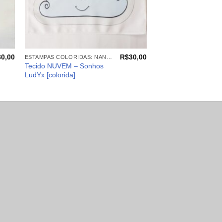
+
30,00
R$
30,00
ESTAMPAS COLORIDAS: NANINHAS, ALMOFADAS, PANÔS
Tecido NUVEM – Sonhos
LudYx [colorida]