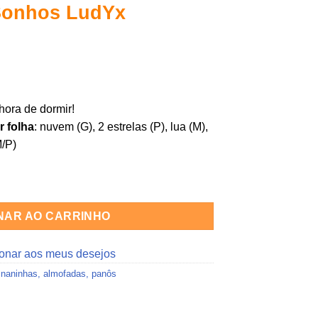
Sonhos LudYx
hora de dormir!
r folha
: nuvem (G), 2 estrelas (P), lua (M),
M/P)
colorida] quantidade
NAR AO CARRINHO
ionar aos meus desejos
aninhas, almofadas, panôs