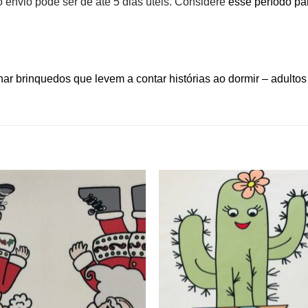
envio pode ser de até 5 dias úteis. Considere
esse período pa
ar brinquedos que levem a contar histórias ao dormir – adultos
Adicionar
Adicio
aos
aos
meus
meu
desejos
desej