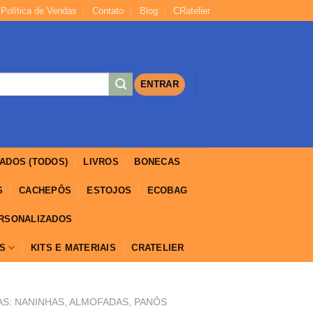
Política de Vendas
Contato
Blog
CRatelier
https://yuantotomain.com/
ENTRAR
-
ADOS (TODOS)
LIVROS
BONECAS
S
CACHEPÔS
ESTOJOS
ECOBAG
ERSONALIZADOS
IS
KITS E MATERIAIS
CRATELIER
S: NANINHAS, ALMOFADAS, PANÔS