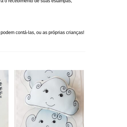
ra o recebimento de suas estampas,
 podem contá-las, ou as próprias crianças!
nar
Adicionar
aos
s
meus
os
desejos