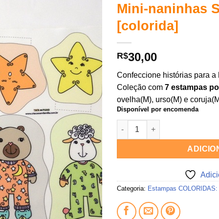
Mini-naninhas 
Adicionar
[colorida]
aos
meus
desejos
30,00
R$
Confeccione histórias para a 
Coleção com
7 estampas po
ovelha(M), urso(M) e coruja(
Disponível por encomenda
Mini-naninhas Sonhos LudYx [
ADICIO
Adic
Categoria:
Estampas COLORIDAS: n