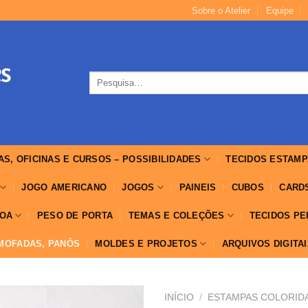
Sobre o Atelier
Equipe
Pesquisar
por:
AS, OFICINAS E CURSOS – POSSIBILIDADES
TECIDOS ESTAMP
JOGO AMERICANO
JOGOS
PAINEIS
CUBOS
CARD
OA
PESO DE PORTA
TEMAS E COLEÇÕES
TECIDOS P
LMOFADAS, PANÔS
MOLDES E PROJETOS
ARQUIVOS DIGITA
INÍCIO
/
ESTAMPAS COLORIDA