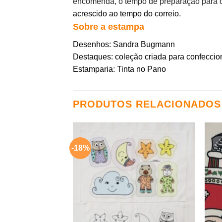
encomenda, o tempo de preparação para o 
acrescido ao tempo do correio.
Sobre a estampa
Desenhos: Sandra Bugmann
Destaques: coleção criada para confeccion
Estamparia: Tinta no Pano
PRODUTOS RELACIONADOS
-18%
Adicionar
aos
meus
desejos