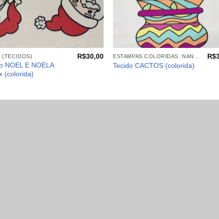
+
R$
30,00
R$
 (TECIDOS)
ESTAMPAS COLORIDAS: NANINHAS, ALMOFADAS, PANÔS
do NOEL E NOELA
Tecido CACTOS (colorida)
 (colorida)
.