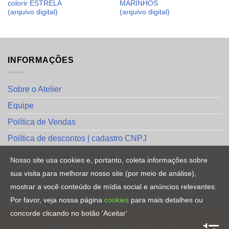
colorir ESTRELA
MARINHOS
(arquivo digital)
(arquivo digital)
INFORMAÇÕES
Sobre o Atelier
Equipe
Política de Vendas
Política de descontos | cadastro CNPJ
Avaliações
Nosso site usa cookies e, portanto, coleta informações sobre
Avalie a sua compra
sua visita para melhorar nosso site (por meio de análise),
mostrar a você conteúdo de mídia social e anúncios relevantes.
Contato
Por favor, veja nossa página
cookies
para mais detalhes ou
concorde clicando no botão 'Aceitar'