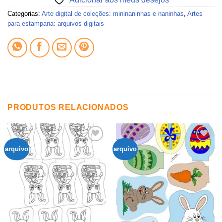
Categorias:
Arte digital de coleções: mininaninhas e naninhas
,
Artes
para estamparia: arquivos digitais
PRODUTOS RELACIONADOS
arquivo
arquivo
Adicionar
Adicionar
aos
aos
meus
meus
desejos
desejos