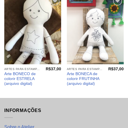
Adicionar
Adicionar
aos
aos
meus
meus
desejos
desejos
R$
37,00
R$
37,00
ARTES PARA ESTAMPARIA: ARQUIVOS DIGITAIS
ARTES PARA ESTAMPARIA: ARQUIVOS DIGITAIS
Arte BONECO de
Arte BONECA de
colorir ESTRELA
colorir FRUTINHA
(arquivo digital)
(arquivo digital)
INFORMAÇÕES
Sobre o Atelier