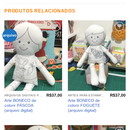
PRODUTOS RELACIONADOS
arquivo
Adicionar
Adicionar
aos
aos
meus
meus
desejos
desejos
R$
37,00
R$
37,00
ARQUIVOS DIGITAIS PÁSCOA
ARTES PARA ESTAMPARIA: ARQUIVOS DIGITAIS
Arte BONECO de
Arte BONECO de
colorir PÁSCOA
colorir FOGUETE
(arquivo digital)
(arquivo digital)