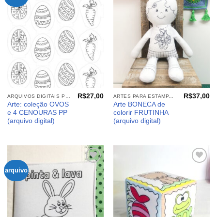
aos
aos
meus
meus
desejos
desejos
R$
27,00
R$
37,00
ARQUIVOS DIGITAIS PÁSCOA
ARTES PARA ESTAMPARIA: ARQUIVOS DIGITAIS
Arte: coleção OVOS
Arte BONECA de
e 4 CENOURAS PP
colorir FRUTINHA
(arquivo digital)
(arquivo digital)
arquivo
Adicionar
Adicionar
aos
aos
meus
meus
desejos
desejos