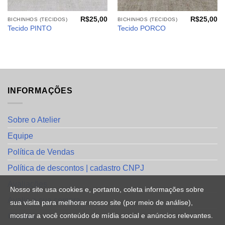
R$
25,00
R$
25,00
BICHINHOS (TECIDOS)
BICHINHOS (TECIDOS)
Tecido PINTO
Tecido PORCO
INFORMAÇÕES
Sobre o Atelier
Equipe
Política de Vendas
Política de descontos | cadastro CNPJ
Avaliações
Nosso site usa cookies e, portanto, coleta informações sobre
Avalie a sua compra
sua visita para melhorar nosso site (por meio de análise),
mostrar a você conteúdo de mídia social e anúncios relevantes.
Contato