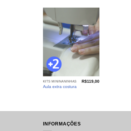
Adicionar
aos
meus
desejos
+
R$
119,00
KITS MININANINHAS
Aula extra costura
INFORMAÇÕES