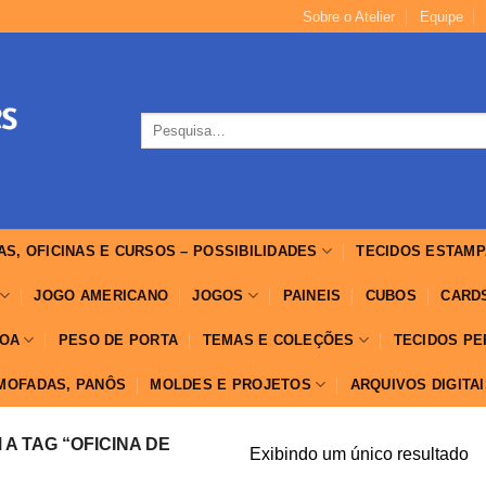
Sobre o Atelier
Equipe
Pesquisar
por:
AS, OFICINAS E CURSOS – POSSIBILIDADES
TECIDOS ESTAMP
JOGO AMERICANO
JOGOS
PAINEIS
CUBOS
CARD
OA
PESO DE PORTA
TEMAS E COLEÇÕES
TECIDOS P
LMOFADAS, PANÔS
MOLDES E PROJETOS
ARQUIVOS DIGITA
 TAG “OFICINA DE
Exibindo um único resultado