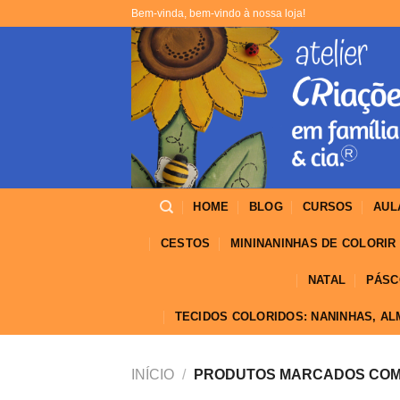
Skip
Bem-vinda, bem-vindo à nossa loja!
to
content
HOME
BLOG
CURSOS
AUL
CESTOS
MININANINHAS DE COLORIR
NATAL
PÁSC
TECIDOS COLORIDOS: NANINHAS, A
INÍCIO
/
PRODUTOS MARCADOS COM 