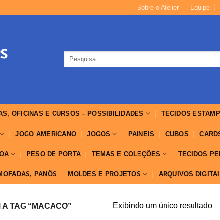
Sobre o Atelier
Equipe
Pesquisar
por:
AS, OFICINAS E CURSOS – POSSIBILIDADES
TECIDOS ESTAMP
JOGO AMERICANO
JOGOS
PAINEIS
CUBOS
CARD
OA
PESO DE PORTA
TEMAS E COLEÇÕES
TECIDOS P
LMOFADAS, PANÔS
MOLDES E PROJETOS
ARQUIVOS DIGITA
Exibindo um único resultado
A TAG “MACACO”