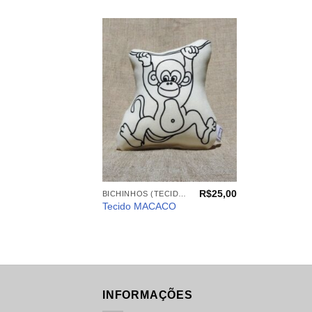
Adicionar
aos
meus
desejos
+
R$
25,00
BICHINHOS (TECIDOS)
Tecido MACACO
INFORMAÇÕES