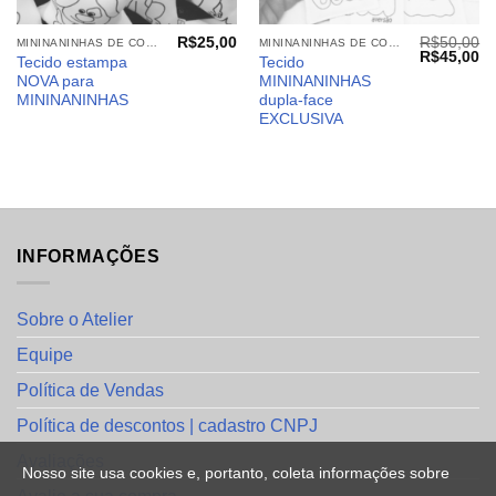
R$
25,00
R$
50,00
MININANINHAS DE COLORIR
MININANINHAS DE COLORIR
O
O
R$
45,00
Tecido estampa
Tecido
preço
pr
NOVA para
MININANINHAS
original
at
era:
é:
MININANINHAS
dupla-face
R$50,00.
R$
EXCLUSIVA
INFORMAÇÕES
Sobre o Atelier
Equipe
Política de Vendas
Política de descontos | cadastro CNPJ
Avaliações
Nosso site usa cookies e, portanto, coleta informações sobre